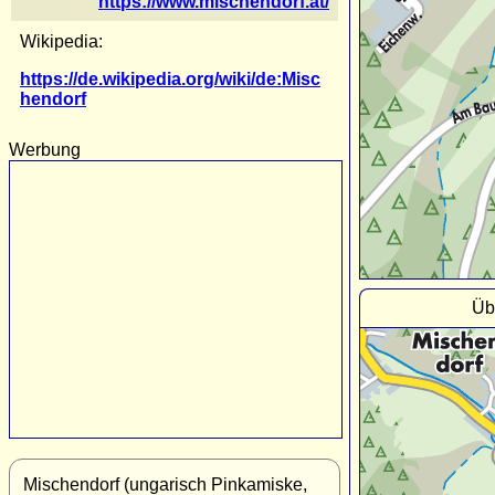
https://www.mischendorf.at/
Wikipedia:
https://de.wikipedia.org/wiki/de:Misc
hendorf
Werbung
Üb
Mischendorf (ungarisch Pinkamiske,