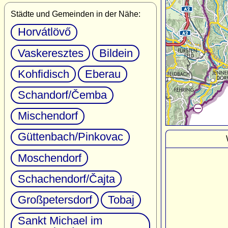
Städte und Gemeinden in der Nähe:
Horvátlövő
Vaskeresztes
Bildein
Kohfidisch
Eberau
Schandorf/Čemba
Mischendorf
Güttenbach/Pinkovac
Moschendorf
Schachendorf/Čajta
Großpetersdorf
Tobaj
Sankt Michael im