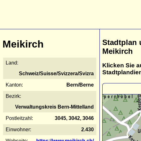
Stadtplan
Meikirch
Meikirch
Land:
Klicken Sie a
Stadtplandie
Schweiz/Suisse/Svizzera/Svizra
Kanton:
Bern/Berne
Bezirk:
Verwaltungskreis Bern-Mittelland
Postleitzahl:
3045, 3042, 3046
Einwohner:
2.430
Webseite:
https://www.meikirch.ch/