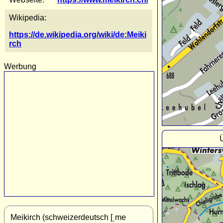
Wikipedia:
https://de.wikipedia.org/wiki/de:Meiki
rch
Werbung
Ü
Meikirch (schweizerdeutsch [ˌme