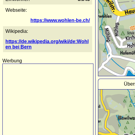
Webseite:
https://www.wohlen-be.ch/
Wikipedia:
https://de.wikipedia.org/wiki/de:Wohl
en bei Bern
Werbung
Über