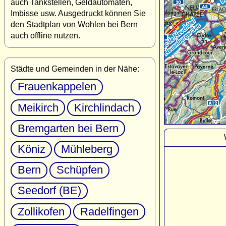
auch Tankstellen, Geldautomaten,
Imbisse usw. Ausgedruckt können Sie
den Stadtplan von Wohlen bei Bern
auch offline nutzen.
Städte und Gemeinden in der Nähe:
Frauenkappelen
Meikirch
Kirchlindach
Bremgarten bei Bern
Köniz
Mühleberg
Bern
Schüpfen
Seedorf (BE)
Zollikofen
Radelfingen