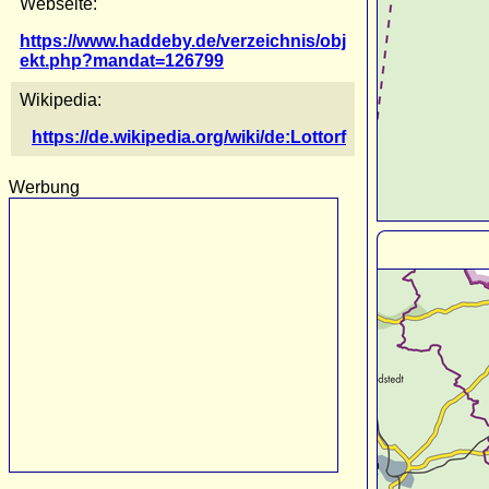
Webseite:
https://www.haddeby.de/verzeichnis/obj
ekt.php?mandat=126799
Wikipedia:
https://de.wikipedia.org/wiki/de:Lottorf
Werbung