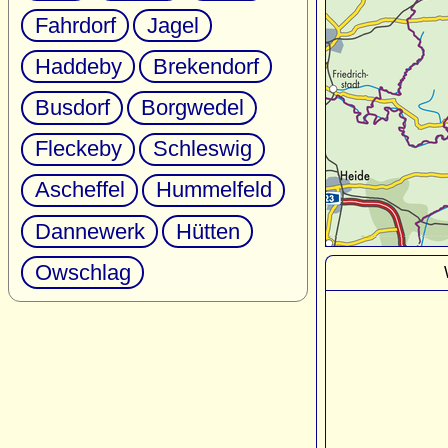
Fahrdorf
Jagel
Haddeby
Brekendorf
Busdorf
Borgwedel
Fleckeby
Schleswig
Ascheffel
Hummelfeld
Dannewerk
Hütten
Owschlag