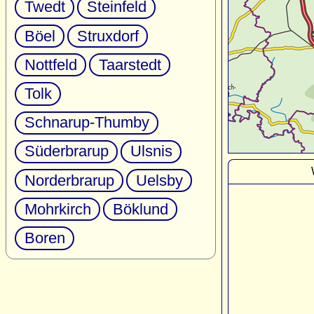
Twedt
Steinfeld
Böel
Struxdorf
Nottfeld
Taarstedt
Tolk
Schnarup-Thumby
Süderbrarup
Ulsnis
Norderbrarup
Uelsby
Mohrkirch
Böklund
Boren