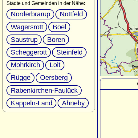
Städte und Gemeinden in der Nähe:
Norderbrarup
Nottfeld
Wagersrott
Böel
Saustrup
Boren
Scheggerott
Steinfeld
Mohrkirch
Loit
Rügge
Oersberg
Rabenkirchen-Faulück
Kappeln-Land
Ahneby