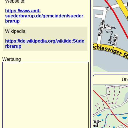
Webseite:
https://www.amt-
suederbrarup.de/gemeinden/sueder
brarup
Wikipedia:
https://de.wikipedia.org/wiki/de:Süde
rbrarup
Werbung
Üb