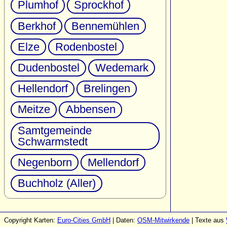
Plumhof
Sprockhof
Berkhof
Bennemühlen
Elze
Rodenbostel
Dudenbostel
Wedemark
Hellendorf
Brelingen
Meitze
Abbensen
Samtgemeinde
Schwarmstedt
Negenborn
Mellendorf
Buchholz (Aller)
Copyright Karten:
Euro-Cities GmbH
| Daten:
OSM-Mitwirkende
| Texte aus