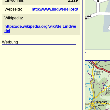
Einwohner:
2.229
Webseite:
http://www.lindwedel.org/
Wikipedia:
https://de.wikipedia.org/wiki/de:Lindwe
del
Werbung