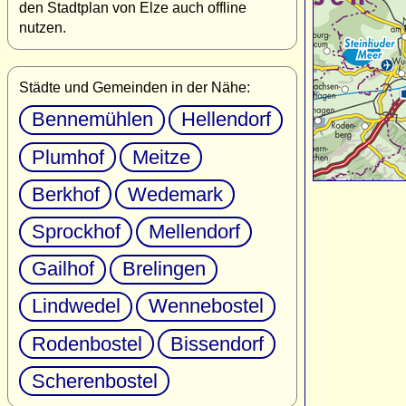
den Stadtplan von Elze auch offline
nutzen.
Städte und Gemeinden in der Nähe:
Bennemühlen
Hellendorf
Plumhof
Meitze
Berkhof
Wedemark
Sprockhof
Mellendorf
Gailhof
Brelingen
Lindwedel
Wennebostel
Rodenbostel
Bissendorf
Scherenbostel