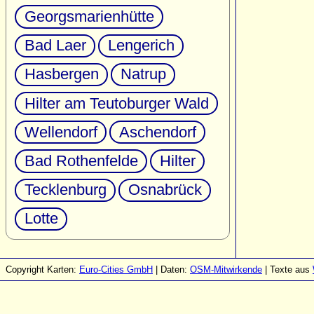
Georgsmarienhütte
Bad Laer
Lengerich
Hasbergen
Natrup
Hilter am Teutoburger Wald
Wellendorf
Aschendorf
Bad Rothenfelde
Hilter
Tecklenburg
Osnabrück
Lotte
Copyright Karten:
Euro-Cities GmbH
| Daten:
OSM-Mitwirkende
| Texte aus