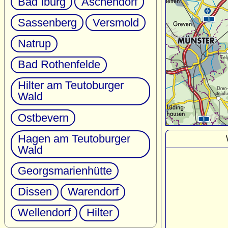
Bad Iburg
Aschendorf
Sassenberg
Versmold
Natrup
Bad Rothenfelde
Hilter am Teutoburger
Wald
Ostbevern
Hagen am Teutoburger
Wald
Georgsmarienhütte
Dissen
Warendorf
Wellendorf
Hilter