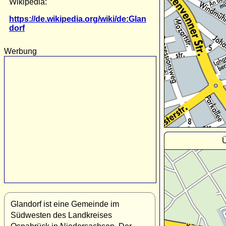
Wikipedia:
https://de.wikipedia.org/wiki/de:Glan
dorf
Werbung
Ü
Glandorf ist eine Gemeinde im
Südwesten des Landkreises