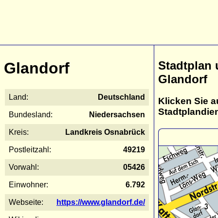
Stadtplan
Glandorf
Glandorf
Land:
Deutschland
Klicken Sie a
Stadtplandie
Bundesland:
Niedersachsen
Kreis:
Landkreis Osnabrück
Postleitzahl:
49219
Vorwahl:
05426
Einwohner:
6.792
Webseite:
https://www.glandorf.de/