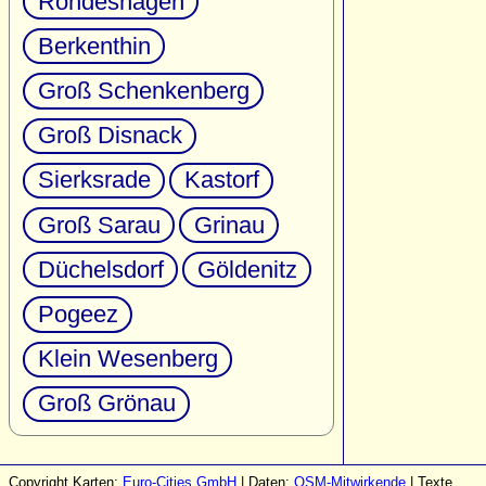
Rondeshagen
Berkenthin
Groß Schenkenberg
Groß Disnack
Sierksrade
Kastorf
Groß Sarau
Grinau
Düchelsdorf
Göldenitz
Pogeez
Klein Wesenberg
Groß Grönau
Copyright Karten:
Euro-Cities GmbH
| Daten:
OSM-Mitwirkende
| Texte