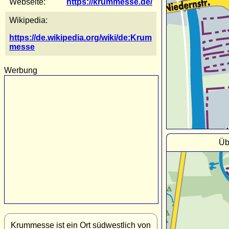
Webseite:
https://krummesse.de/
Wikipedia:
https://de.wikipedia.org/wiki/de:Krum
messe
Werbung
Üb
Krummesse ist ein Ort südwestlich von