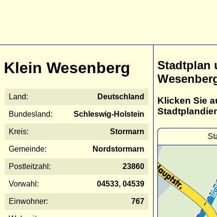
Stadtplan 
Klein Wesenberg
Wesenber
Land:
Deutschland
Klicken Sie a
Stadtplandie
Bundesland:
Schleswig-Holstein
Kreis:
Stormarn
St
Gemeinde:
Nordstormarn
Postleitzahl:
23860
Vorwahl:
04533, 04539
Einwohner:
767