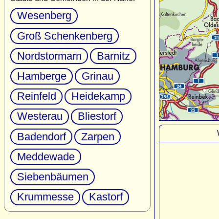
Wesenberg
Groß Schenkenberg
Nordstormarn
Barnitz
Hamberge
Grinau
Reinfeld
Heidekamp
Westerau
Bliestorf
Badendorf
Zarpen
Meddewade
Siebenbäumen
Krummesse
Kastorf