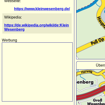
Webseite:
https://www.kleinwesenberg.de/
Wikipedia:
https://de.wikipedia.org/wiki/de:Klein
Wesenberg
Werbung
Übers