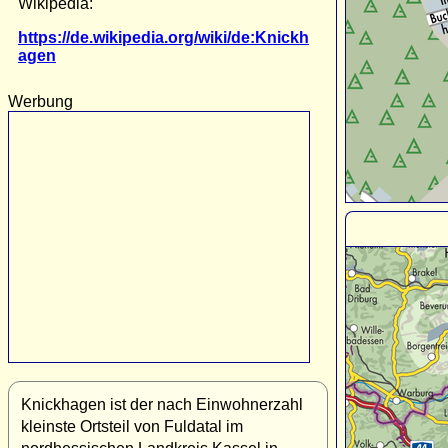
Wikipedia:
https://de.wikipedia.org/wiki/de:Knickh
agen
Werbung
Knickhagen ist der nach Einwohnerzahl
kleinste Ortsteil von Fuldatal im