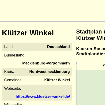
Stadtplan
Klützer Winkel
Klützer Wi
Land:
Deutschland
Klicken Sie a
Stadtplandie
Bundesland:
Mecklenburg-Vorpommern
S
Kreis:
Nordwestmecklenburg
Gemeinde:
Klützer Winkel
Webseite:
https://www.kluetzer-winkel.de/
Wikipedia: