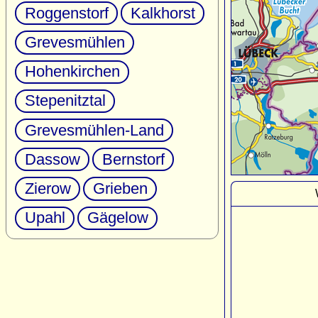
Roggenstorf
Kalkhorst
Grevesmühlen
Hohenkirchen
Stepenitztal
Grevesmühlen-Land
Dassow
Bernstorf
Zierow
Grieben
Upahl
Gägelow