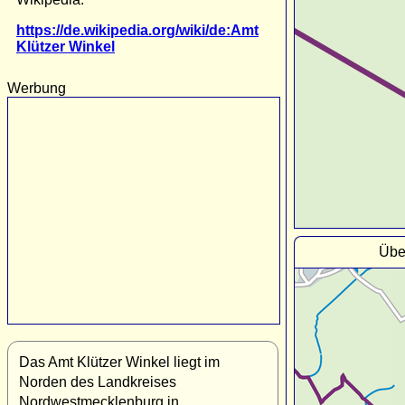
https://de.wikipedia.org/wiki/de:Amt
Klützer Winkel
Werbung
Übe
Das Amt Klützer Winkel liegt im
Norden des Landkreises
Nordwestmecklenburg in