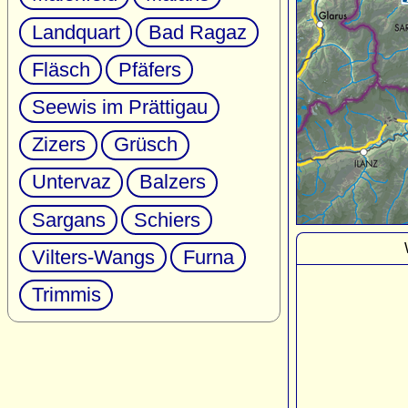
Landquart
Bad Ragaz
Fläsch
Pfäfers
Seewis im Prättigau
Zizers
Grüsch
Untervaz
Balzers
Sargans
Schiers
Vilters-Wangs
Furna
Trimmis