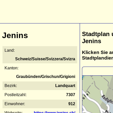
Stadtplan
Jenins
Jenins
Land:
Klicken Sie a
Stadtplandie
Schweiz/Suisse/Svizzera/Svizra
Kanton:
Graubünden/Grischun/Grigioni
Bezirk:
Landquart
Postleitzahl:
7307
Einwohner:
912
Webseite:
https://www.jenins.ch/