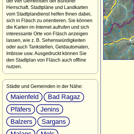
der vier Gemeinden der Bündner
Herrschaft. Stadtpläne und Landkarten
vom Stadtplandienst helfen Ihnen dabei,
sich in Fläsch zu orientieren. Sie können
die Karten im Internet aufrufen und sich
interessante Orte von Fläsch anzeigen
lassen, wie z. B. Sehenswürdigkeiten
oder auch Tankstellen, Geldautomaten,
Imbisse usw. Ausgedruckt können Sie
den Stadtplan von Fläsch auch offline
nutzen.
Städte und Gemeinden in der Nähe:
Maienfeld
Bad Ragaz
Pfäfers
Jenins
Balzers
Sargans
Malans
Mels