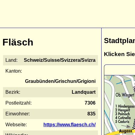
Stadtpla
Fläsch
Klicken Sie
Land:
Schweiz/Suisse/Svizzera/Svizra
Kanton:
Graubünden/Grischun/Grigioni
Bezirk:
Landquart
Postleitzahl:
7306
Einwohner:
835
Webseite:
https://www.flaesch.ch/