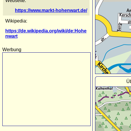
Webseite:
https://www.markt-hohenwart.de/
Wikipedia:
https://de.wikipedia.org/wiki/de:Hohe
nwart
Werbung
Üb