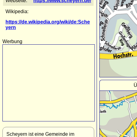
Webseite:
https://www.scheyern.de/
Wikipedia:
https://de.wikipedia.org/wiki/de:Sche
yern
Werbung
Ü
Scheyern ist eine Gemeinde im