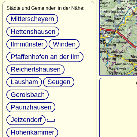
Städte und Gemeinden in der Nähe:
Mitterscheyern
Hettenshausen
Ilmmünster
Winden
Pfaffenhofen an der Ilm
Reichertshausen
Lausham
Seugen
Gerolsbach
Paunzhausen
Jetzendorf
Hohenkammer