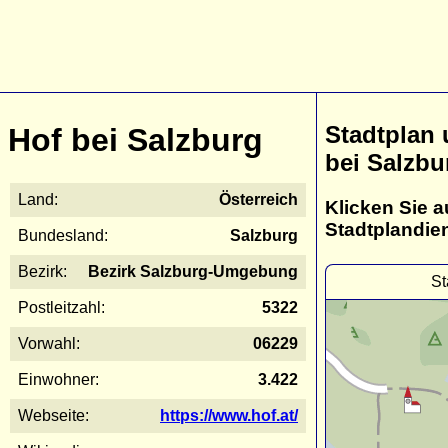
Stadtplan 
Hof bei Salzburg
bei Salzbu
Land:
Österreich
Klicken Sie a
Stadtplandie
Bundesland:
Salzburg
Bezirk:
Bezirk Salzburg-Umgebung
St
Postleitzahl:
5322
Vorwahl:
06229
Einwohner:
3.422
Webseite:
https://www.hof.at/