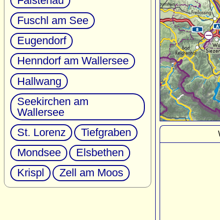
Faistenau
Fuschl am See
Eugendorf
Henndorf am Wallersee
Hallwang
Seekirchen am
Wallersee
St. Lorenz
Tiefgraben
Mondsee
Elsbethen
Krispl
Zell am Moos