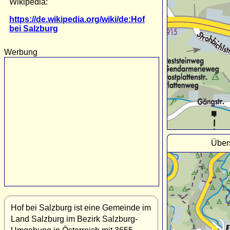
Wikipedia:
https://de.wikipedia.org/wiki/de:Hof
bei Salzburg
Werbung
Über
Hof bei Salzburg ist eine Gemeinde im
Land Salzburg im Bezirk Salzburg-