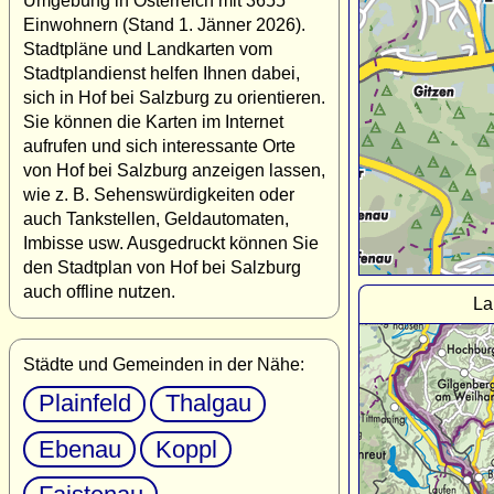
Umgebung in Österreich mit 3655
Einwohnern (Stand 1. Jänner 2026).
Stadtpläne und Landkarten vom
Stadtplandienst helfen Ihnen dabei,
sich in Hof bei Salzburg zu orientieren.
Sie können die Karten im Internet
aufrufen und sich interessante Orte
von Hof bei Salzburg anzeigen lassen,
wie z. B. Sehenswürdigkeiten oder
auch Tankstellen, Geldautomaten,
Imbisse usw. Ausgedruckt können Sie
den Stadtplan von Hof bei Salzburg
auch offline nutzen.
La
Städte und Gemeinden in der Nähe:
Plainfeld
Thalgau
Ebenau
Koppl