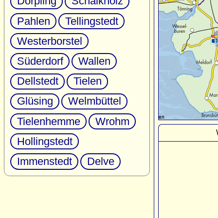
Dörpling
Schalkholz
Pahlen
Tellingstedt
Westerborstel
Süderdorf
Wallen
Dellstedt
Tielen
Glüsing
Welmbüttel
Tielenhemme
Wrohm
Hollingstedt
Immenstedt
Delve