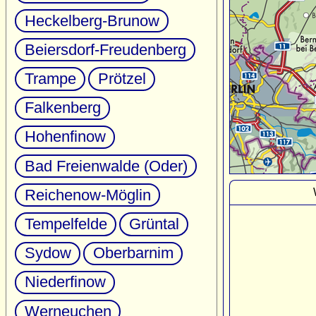
Heckelberg-Brunow
Beiersdorf-Freudenberg
Trampe
Prötzel
Falkenberg
Hohenfinow
Bad Freienwalde (Oder)
Reichenow-Möglin
Tempelfelde
Grüntal
Sydow
Oberbarnim
Niederfinow
Werneuchen