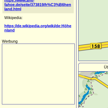
https://www.amt-
fahoe.de/seite/373819/h%C3%B6hen
land.html
Wikipedia:
https://de.wikipedia.org/wiki/de:Höhe
nland
Werbung
Üb