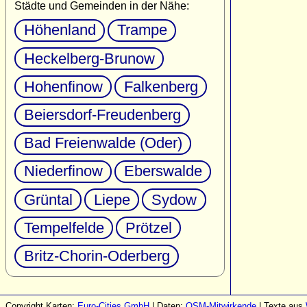
Städte und Gemeinden in der Nähe:
Höhenland
Trampe
Heckelberg-Brunow
Hohenfinow
Falkenberg
Beiersdorf-Freudenberg
Bad Freienwalde (Oder)
Niederfinow
Eberswalde
Grüntal
Liepe
Sydow
Tempelfelde
Prötzel
Britz-Chorin-Oderberg
Copyright Karten:
Euro-Cities GmbH
| Daten:
OSM-Mitwirkende
| Texte aus