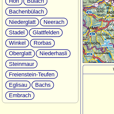
Höri
Bülach
Bachenbülach
Niederglatt
Neerach
Stadel
Glattfelden
Winkel
Rorbas
Oberglatt
Niederhasli
Steinmaur
Freienstein-Teufen
Eglisau
Bachs
Embrach