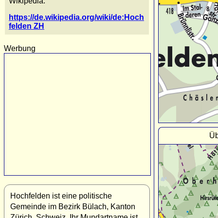
Wikipedia:
https://de.wikipedia.org/wiki/de:Hoch
felden ZH
Werbung
Üb
Hochfelden ist eine politische
Gemeinde im Bezirk Bülach, Kanton
Zürich, Schweiz. Ihr Mundartname ist