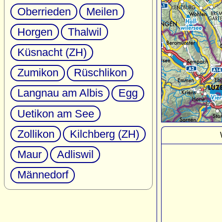
Oberrieden
Meilen
Horgen
Thalwil
Küsnacht (ZH)
Zumikon
Rüschlikon
Langnau am Albis
Egg
Uetikon am See
Zollikon
Kilchberg (ZH)
Maur
Adliswil
Männedorf