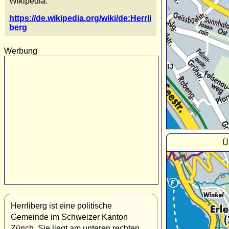
Wikipedia:
https://de.wikipedia.org/wiki/de:Herrli
berg
Werbung
Ü
Herrliberg ist eine politische
Gemeinde im Schweizer Kanton
Zürich. Sie liegt am unteren rechten