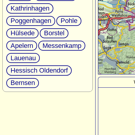
Kathrinhagen
Poggenhagen
Pohle
Hülsede
Borstel
Apelern
Messenkamp
Lauenau
Hessisch Oldendorf
Bernsen