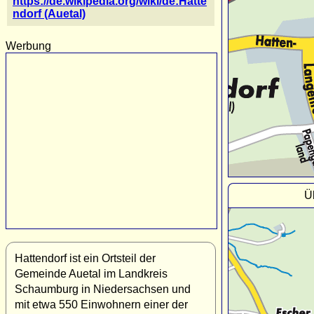
https://de.wikipedia.org/wiki/de:Hatte
ndorf (Auetal)
Werbung
Ü
Hattendorf ist ein Ortsteil der
Gemeinde Auetal im Landkreis
Schaumburg in Niedersachsen und
mit etwa 550 Einwohnern einer der