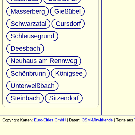
Masserberg
Gießübel
Schwarzatal
Cursdorf
Schleusegrund
Deesbach
Neuhaus am Rennweg
Schönbrunn
Königsee
Unterweißbach
Steinbach
Sitzendorf
Copyright Karten:
Euro-Cities GmbH
| Daten:
OSM-Mitwirkende
| Texte aus