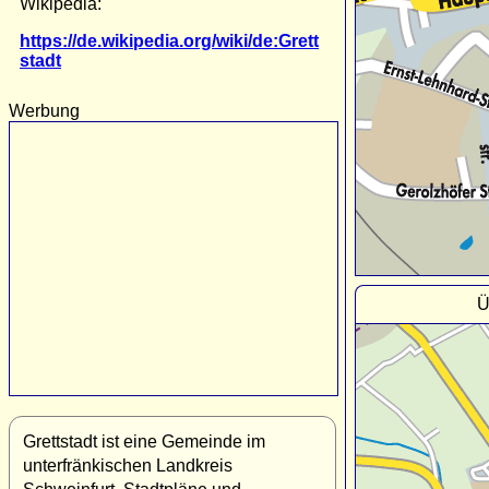
Wikipedia:
https://de.wikipedia.org/wiki/de:Grett
stadt
Werbung
Ü
Grettstadt ist eine Gemeinde im
unterfränkischen Landkreis