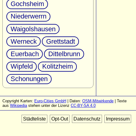
Gochsheim
Niederwerrn
Waigolshausen
Werneck
Grettstadt
Euerbach
Dittelbrunn
Wipfeld
Kolitzheim
Schonungen
Copyright Karten:
Euro-Cities GmbH
| Daten:
OSM-Mitwirkende
| Texte
aus
Wikipedia
stehen unter der Lizenz
CC-BY-SA 4.0
Städteliste
Opt-Out
Datenschutz
Impressum