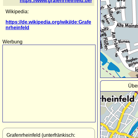
https://www.grafenrheinfeld.de/
Wikipedia:
https://de.wikipedia.org/wiki/de:Grafe
nrheinfeld
Werbung
Über
Grafenrheinfeld (unterfränkisch: