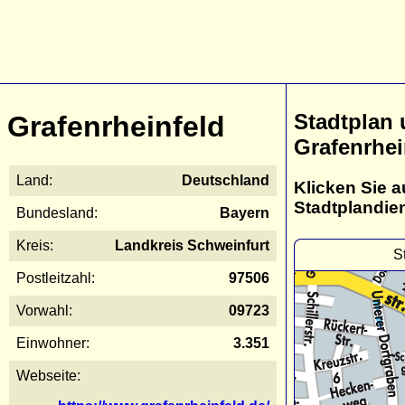
Stadtplan
Grafenrheinfeld
Grafenrhei
Land:
Deutschland
Klicken Sie a
Stadtplandie
Bundesland:
Bayern
Kreis:
Landkreis Schweinfurt
S
Postleitzahl:
97506
Vorwahl:
09723
Einwohner:
3.351
Webseite: