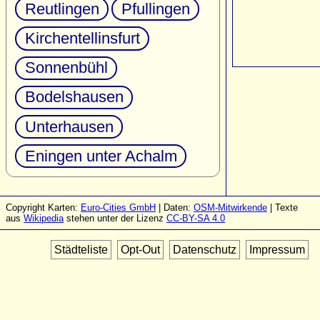
Reutlingen
Pfullingen
Kirchentellinsfurt
Sonnenbühl
Bodelshausen
Unterhausen
Eningen unter Achalm
Copyright Karten:
Euro-Cities GmbH
| Daten:
OSM-Mitwirkende
| Texte
aus
Wikipedia
stehen unter der Lizenz
CC-BY-SA 4.0
Städteliste
Opt-Out
Datenschutz
Impressum