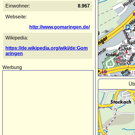
Einwohner:
8.967
Webseite:
http://www.gomaringen.de/
Wikipedia:
https://de.wikipedia.org/wiki/de:Gom
aringen
Werbung
Üb