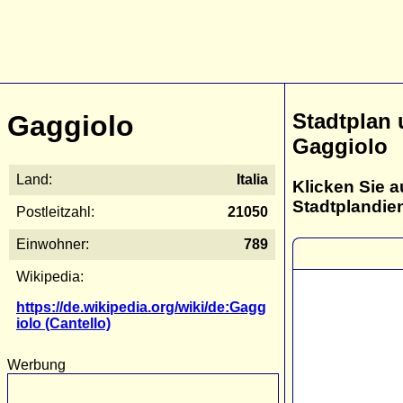
Stadtplan
Gaggiolo
Gaggiolo
Land:
Italia
Klicken Sie a
Stadtplandie
Postleitzahl:
21050
Einwohner:
789
Wikipedia:
https://de.wikipedia.org/wiki/de:Gagg
iolo (Cantello)
Werbung