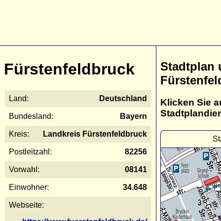
Stadtplan
Fürstenfeldbruck
Fürstenfel
Land:
Deutschland
Klicken Sie a
Stadtplandie
Bundesland:
Bayern
Kreis:
Landkreis Fürstenfeldbruck
St
Postleitzahl:
82256
Vorwahl:
08141
Einwohner:
34.648
Webseite: