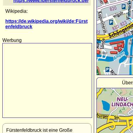
https://www.fuerstenfeldbruck.de/
Wikipedia:
https://de.wikipedia.org/wiki/de:Fürst
enfeldbruck
Werbung
Über
Fürstenfeldbruck ist eine Große