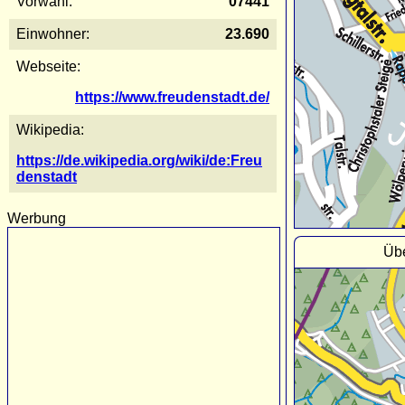
Vorwahl:
07441
Einwohner:
23.690
Webseite:
https://www.freudenstadt.de/
Wikipedia:
https://de.wikipedia.org/wiki/de:Freu
denstadt
Werbung
Übe