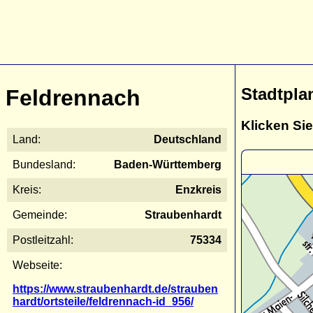
Stadtpla
Feldrennach
Klicken Sie
Land:
Deutschland
Bundesland:
Baden-Württemberg
Kreis:
Enzkreis
Gemeinde:
Straubenhardt
Postleitzahl:
75334
Webseite:
https://www.straubenhardt.de/strauben
hardt/ortsteile/feldrennach-id_956/