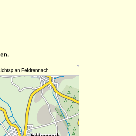
gen.
ichtsplan Feldrennach