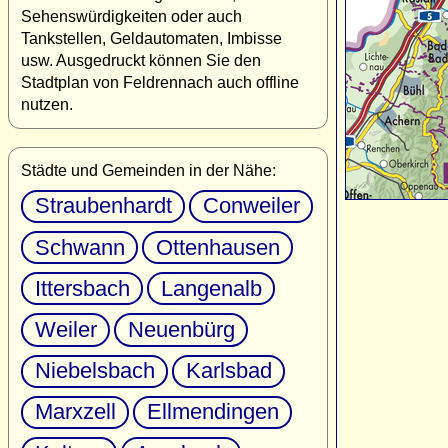
Sehenswürdigkeiten oder auch
Tankstellen, Geldautomaten, Imbisse
usw. Ausgedruckt können Sie den
Stadtplan von Feldrennach auch offline
nutzen.
Städte und Gemeinden in der Nähe:
Straubenhardt
Conweiler
Schwann
Ottenhausen
Ittersbach
Langenalb
Weiler
Neuenbürg
Niebelsbach
Karlsbad
Marxzell
Ellmendingen