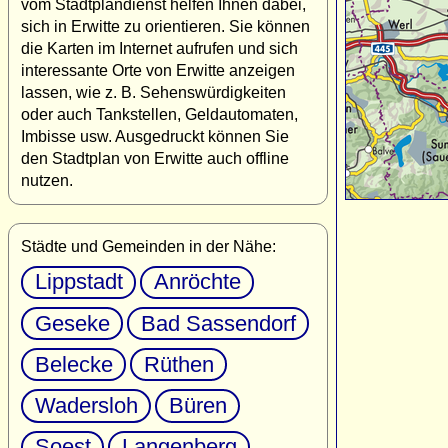
vom Stadtplandienst helfen Ihnen dabei,
sich in Erwitte zu orientieren. Sie können
die Karten im Internet aufrufen und sich
interessante Orte von Erwitte anzeigen
lassen, wie z. B. Sehenswürdigkeiten
oder auch Tankstellen, Geldautomaten,
Imbisse usw. Ausgedruckt können Sie
den Stadtplan von Erwitte auch offline
nutzen.
Städte und Gemeinden in der Nähe:
Lippstadt
Anröchte
Geseke
Bad Sassendorf
Belecke
Rüthen
Wadersloh
Büren
Soest
Langenberg