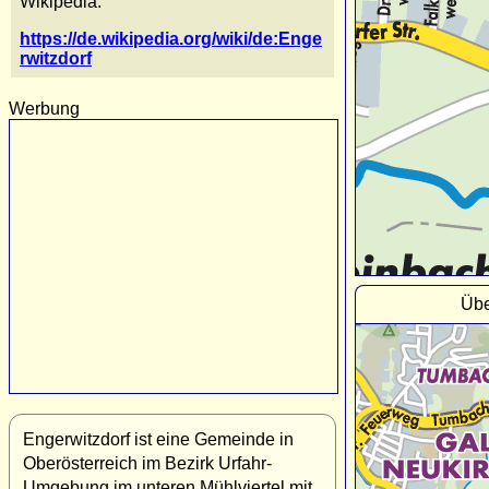
Wikipedia:
https://de.wikipedia.org/wiki/de:Enge
rwitzdorf
Werbung
Übe
Engerwitzdorf ist eine Gemeinde in
Oberösterreich im Bezirk Urfahr-
Umgebung im unteren Mühlviertel mit