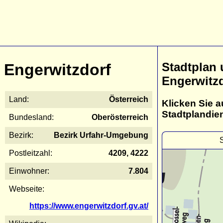
Stadtplan
Engerwitzdorf
Engerwitz
Land:
Österreich
Klicken Sie a
Stadtplandie
Bundesland:
Oberösterreich
Bezirk:
Bezirk Urfahr-Umgebung
Postleitzahl:
4209, 4222
Einwohner:
7.804
Webseite:
https://www.engerwitzdorf.gv.at/