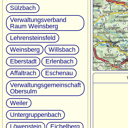
Sülzbach
Verwaltungsverband
Raum Weinsberg
Lehrensteinsfeld
Weinsberg
Willsbach
Eberstadt
Erlenbach
Affaltrach
Eschenau
Verwaltungsgemeinschaft
Obersulm
Weiler
Untergruppenbach
Löwenstein
Eichelberg