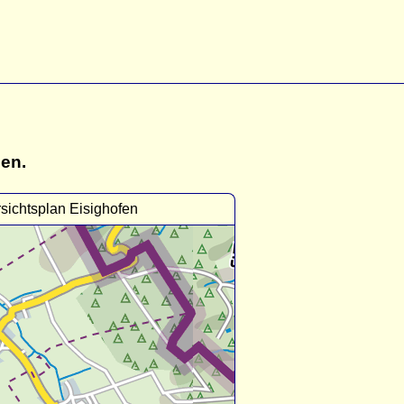
gen.
sichtsplan Eisighofen