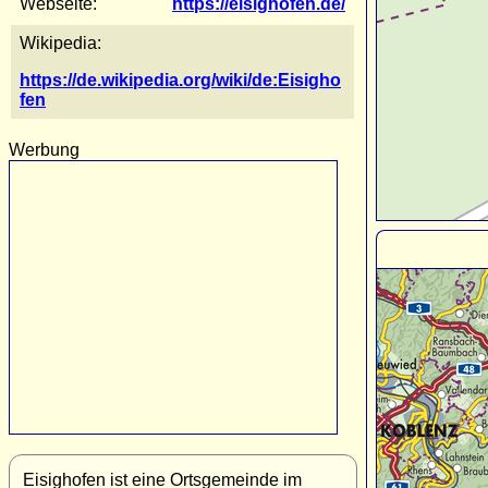
Webseite:
https://eisighofen.de/
Wikipedia:
https://de.wikipedia.org/wiki/de:Eisigho
fen
Werbung
Eisighofen ist eine Ortsgemeinde im