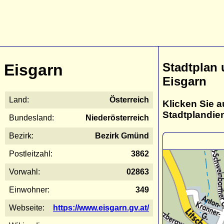
Stadtplan
Eisgarn
Eisgarn
Land:
Österreich
Klicken Sie a
Stadtplandie
Bundesland:
Niederösterreich
Bezirk:
Bezirk Gmünd
Postleitzahl:
3862
Vorwahl:
02863
Einwohner:
349
Webseite:
https://www.eisgarn.gv.at/