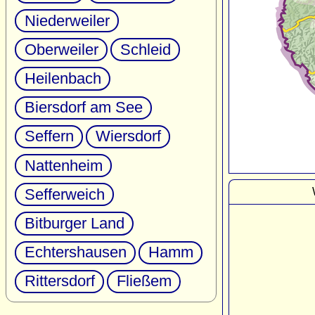
Niederweiler
Oberweiler
Schleid
Heilenbach
Biersdorf am See
Seffern
Wiersdorf
Nattenheim
Sefferweich
Bitburger Land
Echtershausen
Hamm
Rittersdorf
Fließem