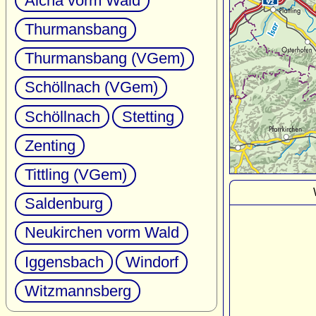
Aicha vorm Wald
Thurmansbang
Thurmansbang (VGem)
Schöllnach (VGem)
Schöllnach
Stetting
Zenting
Tittling (VGem)
Saldenburg
Neukirchen vorm Wald
Iggensbach
Windorf
Witzmannsberg