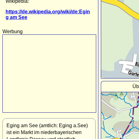
Wikipedia:
https://de.wikipedia.org/wiki/de:Egin
g am See
Werbung
Üb
Eging am See (amtlich: Eging a.See)
ist ein Markt im niederbayerischen