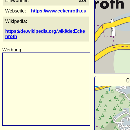
Einwohner:
224
Webseite:
https://www.eckenroth.eu
Wikipedia:
https://de.wikipedia.org/wiki/de:Ecke
nroth
Werbung
Ü