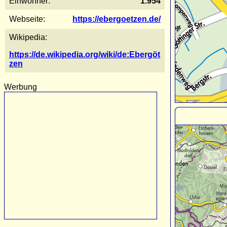
Einwohner:
1.954
Webseite:
https://ebergoetzen.de/
Wikipedia:
https://de.wikipedia.org/wiki/de:Ebergöt
zen
Werbung