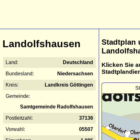
Stadtplan
Landolfshausen
Landolfsh
Land:
Deutschland
Klicken Sie a
Stadtplandie
Bundesland:
Niedersachsen
Kreis:
Landkreis Göttingen
S
Gemeinde:
Samtgemeinde Radolfshausen
Postleitzahl:
37136
Vorwahl:
05507