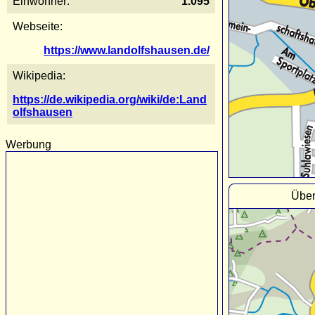
Einwohner:
1.095
Webseite:
https://www.landolfshausen.de/
Wikipedia:
https://de.wikipedia.org/wiki/de:Land
olfshausen
Werbung
Über