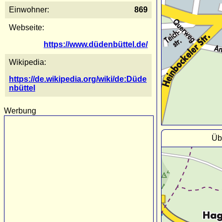
Einwohner:
869
Webseite:
https://www.düdenbüttel.de/
Wikipedia:
https://de.wikipedia.org/wiki/de:Düde
nbüttel
Werbung
Üb