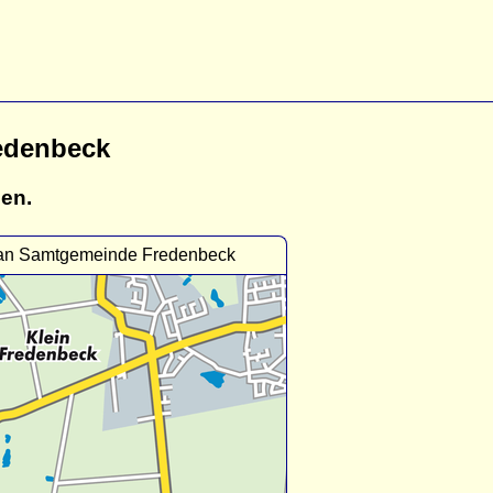
edenbeck
gen.
lan Samtgemeinde Fredenbeck