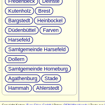
Fredenbeck
Deinste
Kutenholz
Brest
Bargstedt
Heinbockel
Düdenbüttel
Farven
Harsefeld
Samtgemeinde Harsefeld
Dollern
Samtgemeinde Horneburg
Agathenburg
Stade
Hammah
Ahlerstedt