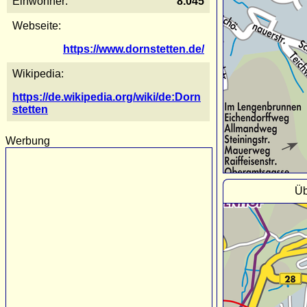
Einwohner:
8.045
Webseite:
https://www.dornstetten.de/
Wikipedia:
https://de.wikipedia.org/wiki/de:Dorn
stetten
Werbung
Üb