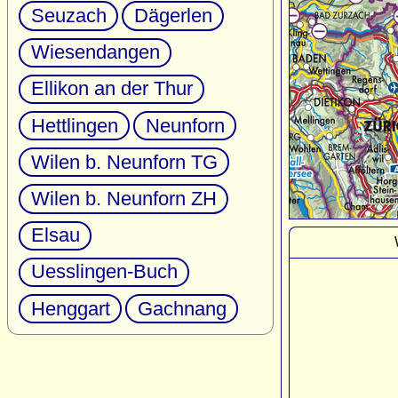
Seuzach
Dägerlen
Wiesendangen
Ellikon an der Thur
Hettlingen
Neunforn
Wilen b. Neunforn TG
Wilen b. Neunforn ZH
Elsau
Uesslingen-Buch
Henggart
Gachnang