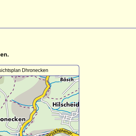
gen.
sichtsplan Dhronecken