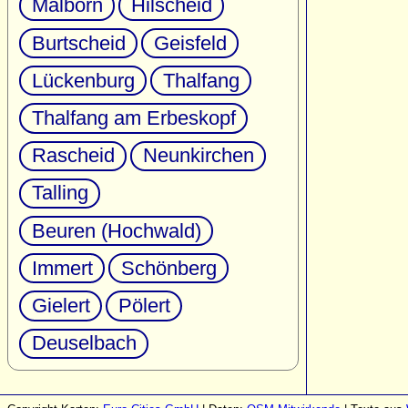
Malborn
Hilscheid
Burtscheid
Geisfeld
Lückenburg
Thalfang
Thalfang am Erbeskopf
Rascheid
Neunkirchen
Talling
Beuren (Hochwald)
Immert
Schönberg
Gielert
Pölert
Deuselbach