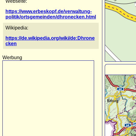
Webseite:
https://www.erbeskopf.de/verwaltung-
politik/ortsgemeinden/dhronecken.html
Wikipedia:
https://de.wikipedia.org/wiki/de:Dhrone
cken
Werbung